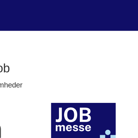
ob
omheder