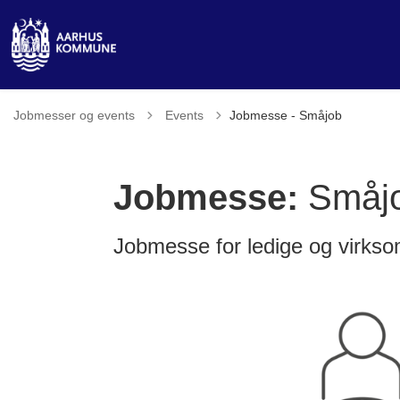
Tilbage til
Jobmesser og events
Events
Jobmesse - Småjob
Jobmesse:
Småj
Jobmesse for ledige og virks